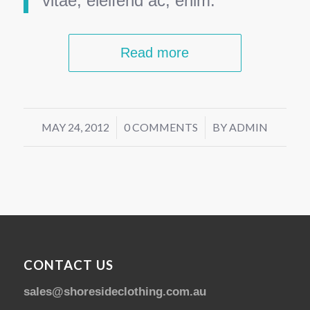
vitae, eleifend ac, enim.
Read more
MAY 24, 2012
/
0 COMMENTS
/
BY
ADMIN
CONTACT US
sales@shoresideclothing.com.au